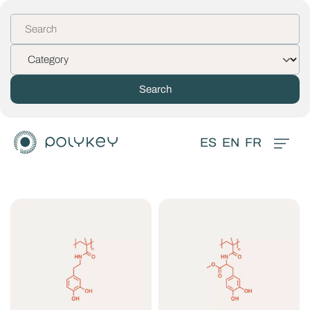
ES
EN
FR