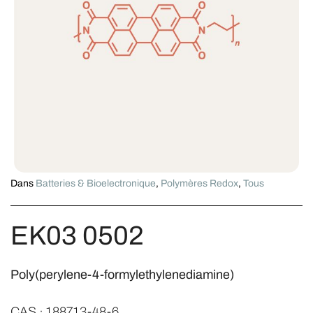
Dans
Batteries & Bioelectronique
,
Polymères Redox
,
Tous
EK03 0502
Poly(perylene-4-formylethylenediamine)
CAS · 188713-48-6