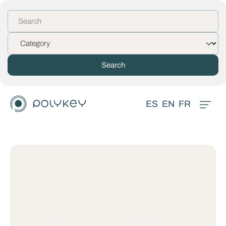
ES
EN
FR