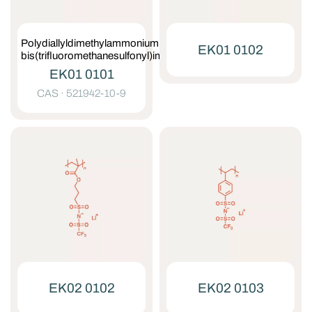
Polydiallyldimethylammonium
EK01 0102
bis(trifluoromethanesulfonyl)imide
EK01 0101
CAS ·
521942-10-9
EK02 0102
EK02 0103