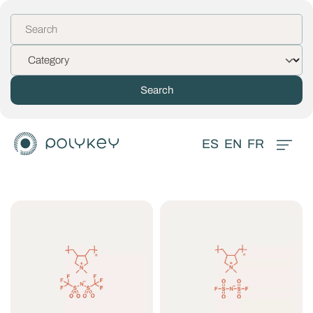
ES
EN
FR