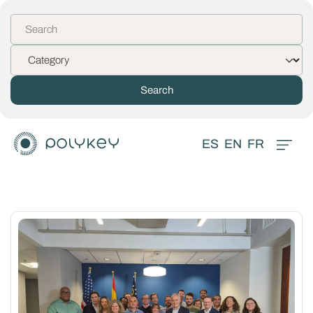
ES
EN
FR