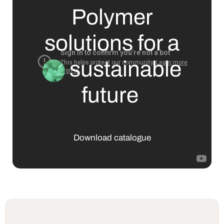
Polymer
solutions for a
sustainable
future
Download catalogue