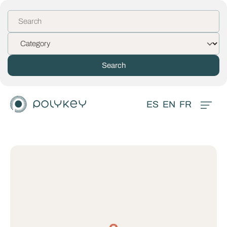
ES
EN
FR